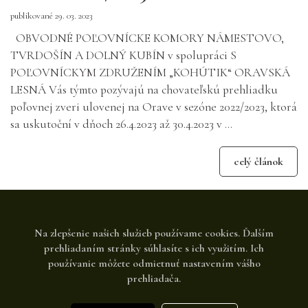
publikované 29. 03. 2023
OBVODNÉ POĽOVNÍCKE KOMORY NÁMESTOVO,
TVRDOŠÍN A DOLNÝ KUBÍN v spolupráci S
POĽOVNÍCKYM ZDRUŽENÍM „KOHÚTIK“ ORAVSKÁ
LESNÁ Vás týmto pozývajú na chovateľskú prehliadku
poľovnej zveri ulovenej na Orave v sezóne 2022/2023, ktorá
sa uskutoční v dňoch 26.4.2023 až 30.4.2023 v ...
celý článok
Na zlepšenie našich služieb používame cookies. Ďalším
prehliadaním stránky súhlasíte s ich využitím. Ich
používanie môžete odmietnuť nastavením vášho
prehliadača.