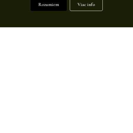
Rozumiem
Viac info
©2022 created by
Mišjak, s.r.o.
All rights reserved.