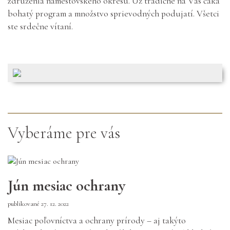
združenia námestovského okresu. Už tradične na Vás čaká
bohatý program a množstvo sprievodných podujatí. Všetci
ste srdečne vítaní.
Vyberáme pre vás
Jún mesiac ochrany
publikované 27. 12. 2022
Mesiac poľovníctva a ochrany prírody – aj takýto