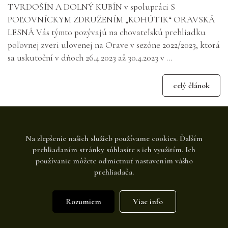
TVRDOŠÍN A DOLNÝ KUBÍN v spolupráci S
POĽOVNÍCKYM ZDRUŽENÍM „KOHÚTIK“ ORAVSKÁ
LESNÁ Vás týmto pozývajú na chovateľskú prehliadku
poľovnej zveri ulovenej na Orave v sezóne 2022/2023, ktorá
sa uskutoční v dňoch 26.4.2023 až 30.4.2023 v ...
celý článok
Na zlepšenie našich služieb používame cookies. Ďalším
prehliadaním stránky súhlasíte s ich využitím. Ich
používanie môžete odmietnuť nastavením vášho
prehliadača.
Rozumiem
Viac info