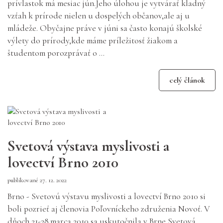
prívlastok má mesiac jún.Jeho úlohou je vytvárať kladný
vzťah k prírode nielen u dospelých občanov,ale aj u
mládeže. Obyčajne práve v júni sa často konajú školské
výlety do prírody,kde máme príležitosť žiakom a
študentom porozprávať o ...
celý článok
Svetová výstava myslivosti a
lovectví Brno 2010
publikované 27. 12. 2022
Brno - Svetovú výstavu myslivosti a lovectví Brno 2010 si
boli pozrieť aj členovia Poľovníckeho združenia Novoť. V
dňoch 21-28.marca 2010 sa uskutočnila v Brne Svetová