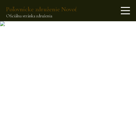
Poľovnícke združenie Novoť
Oficiálna stránka združenia